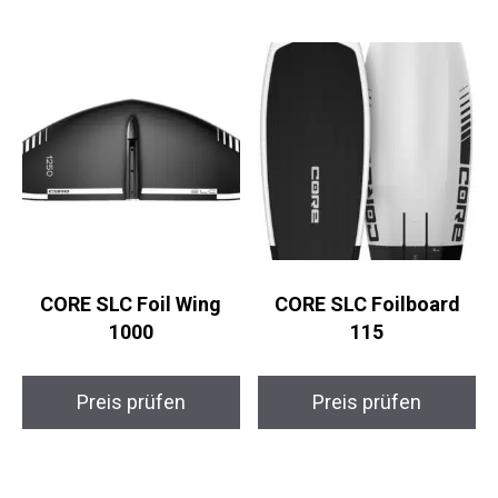
CORE SLC Foil Wing
CORE SLC Foilboard
1000
115
Preis prüfen
Preis prüfen
←
1
2
3
4
5
6
7
…
46
47
48