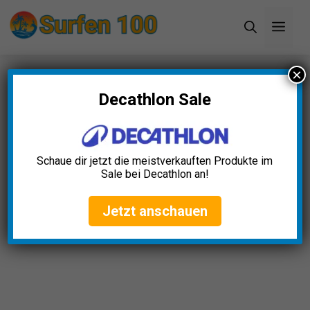
Zum
Men
Inhalt
springen
×
Startseite
»
Blog
Decathlon Sale
Schaue dir jetzt die meistverkauften Produkte im
Sale bei Decathlon an!
Jetzt anschauen