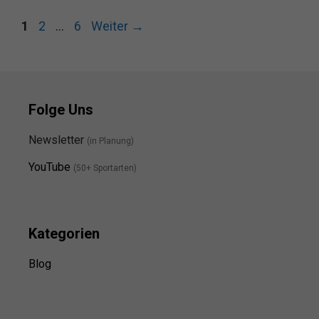
Seite
Seite
Seite
1
2
…
6
Weiter
→
Folge Uns
Newsletter
(in Planung)
YouTube
(50+ Sportarten)
Kategorien
Blog