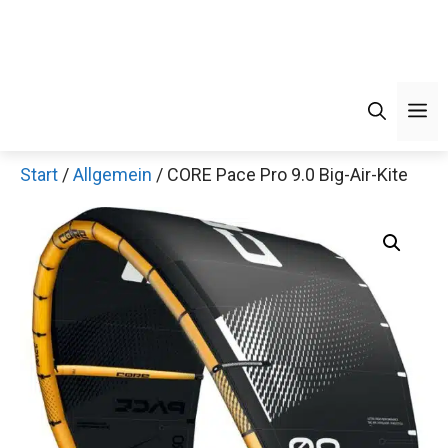
Men
Start
/
Allgemein
/ CORE Pace Pro 9.0 Big-Air-Kite