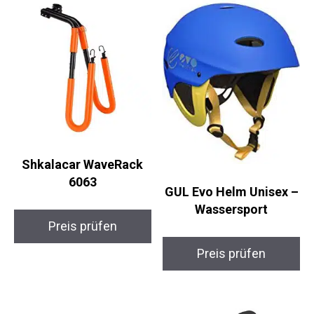
ist der PACE PRO die ideale Wahl – Set the pace!
Ähnliche Produkte
Shkalacar WaveRack
6063
GUL Evo Helm Unisex
– Wassersport
Preis prüfen