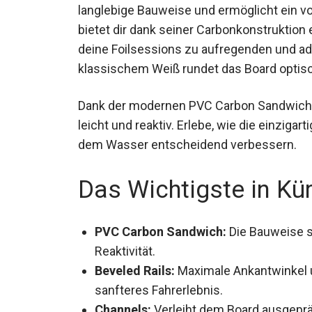
langlebige Bauweise und ermöglicht ein 
Es bietet dir dank seiner Carbonkonstrukti
macht deine Foilsessions zu aufregenden
in klassischem Weiß rundet das Board opt
Dank der modernen PVC Carbon Sandwich-K
auch leicht und reaktiv. Erlebe, wie die ei
Performance auf dem Wasser entscheide
Das Wichtigste in Kü
PVC Carbon Sandwich:
Die Bauweise so
Reaktivität.
Beveled Rails:
Maximale Ankantwinkel 
sanfteres Fahrerlebnis.
Channels:
Verleiht dem Board ausgeprä