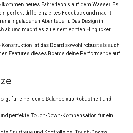
vollkommen neues Fahrerlebnis auf dem Wasser.
on ein perfekt differenziertes Feedback und
 und adrenalingeladenen Abenteuern. Das Design
isch ab und macht es zu einem echten Hingucker.
onstruktion ist das Board sowohl robust als
nzigartigen Features dieses Boards deine
nd verbessern.
rze
rgt für eine ideale Balance aus Robustheit und
und perfekte Touch-Down-Kompensation für ein
gte Spurtreue und Kontrolle bei Touch-Downs.