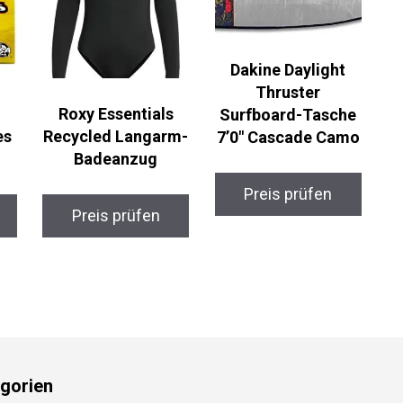
Dakine Daylight
Thruster
Roxy Essentials
Surfboard-Tasche
s
Recycled Langarm-
7’0″ Cascade Camo
Badeanzug
Preis prüfen
Preis prüfen
gorien