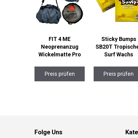
FIT 4 ME
Sticky Bumps
Neoprenanzug
SB20T Tropische
Wickelmatte Pro
Surf Wachs
Preis prüfen
Preis prüfen
Folge Uns
Kate