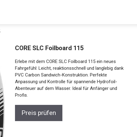
5
Decathlon Sale
CORE SLC Foilboard 115
Erlebe mit dem CORE SLC Foilboard 115 ein neues
Fahrgefühl: Leicht, reaktionsschnell und langlebig
dank PVC Carbon Sandwich-Konstruktion. Perfekte
aue dir jetzt die meistverkauften Produkte im Sale bei Decathlon
Anpassung und Kontrolle für spannende Hydrofoil-
Abenteuer auf dem Wasser. Ideal für Anfänger und
Jetzt anschauen
Profis.
Preis prüfen