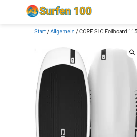
Zum
Inhalt
springen
Start
/
Allgemein
/ CORE SLC Foilboard 11
Sch