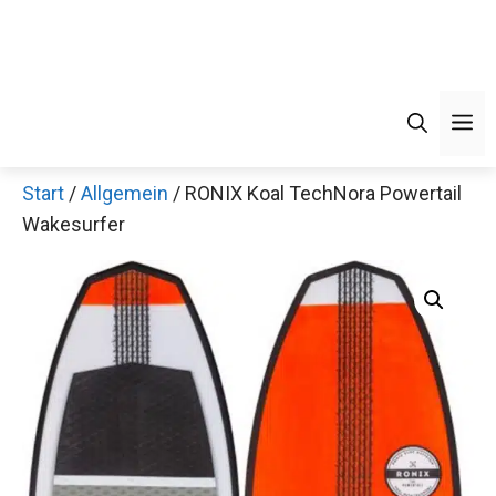
M
Start
/
Allgemein
/ RONIX Koal TechNora Powertail
Wakesurfer