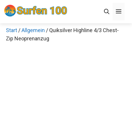
Zum
Men
Inhalt
springen
Start
/
Allgemein
/ Quiksilver Highline 4/3 Chest-
×
Zip Neoprenanzug
Decathlon Sale
Schaue dir jetzt die meistverkauften Produkte im
Sale bei Decathlon an!
Jetzt anschauen