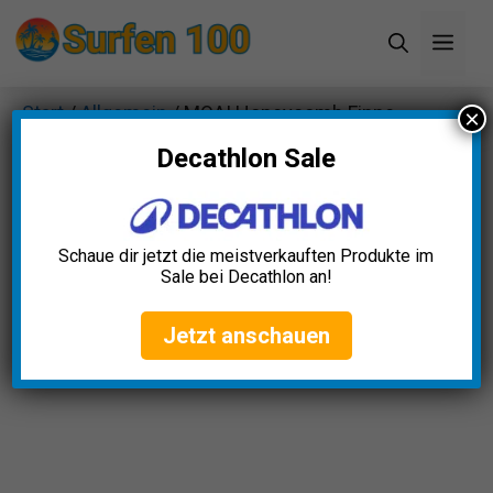
Zum
Men
Inhalt
springen
Start
/
Allgemein
/ MOAI Honeycomb Finne
×
Decathlon Sale
Schaue dir jetzt die meistverkauften Produkte im
Sale bei Decathlon an!
Jetzt anschauen