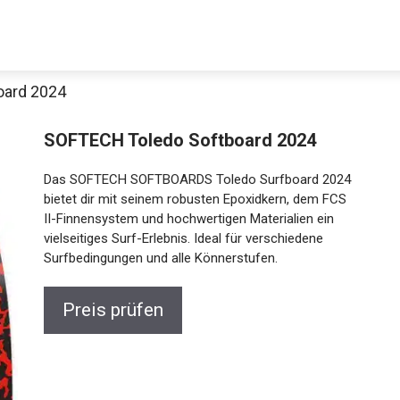
oard 2024
Decathlon Sale
SOFTECH Toledo Softboard 2024
Das SOFTECH SOFTBOARDS Toledo Surfboard 2024
bietet dir mit seinem robusten Epoxidkern, dem FCS
II-Finnensystem und hochwertigen Materialien ein
aue dir jetzt die meistverkauften Produkte im Sale bei Decathlon
vielseitiges Surf-Erlebnis. Ideal für verschiedene
Surfbedingungen und alle Könnerstufen.
Jetzt anschauen
Preis prüfen