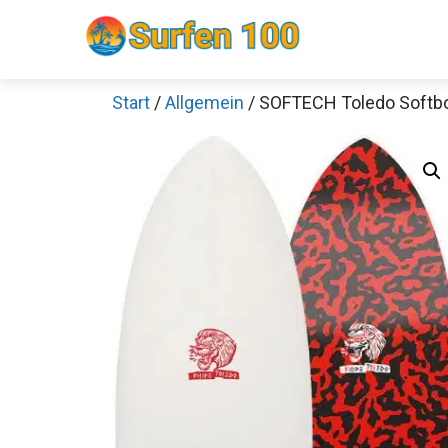
Zum
Inhalt
springen
Start
/
Allgemein
/ SOFTECH Toledo Softb
Sch