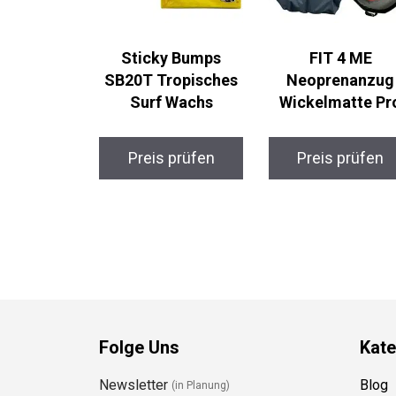
Sticky Bumps
FIT 4 ME
SB20T Tropisches
Neoprenanzug
Surf Wachs
Wickelmatte Pr
Preis prüfen
Preis prüfen
Folge Uns
Kate
Newsletter
Blog
(in Planung)