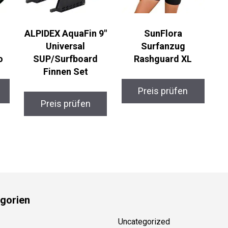
ALPIDEX AquaFin
SunFlora
9″ Universal
Surfanzug
o
SUP/Surfboard
Rashguard XL
Finnen Set
Preis prüfen
Preis prüfen
gorien
Uncategorized