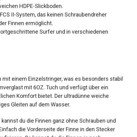
weichen HDPE-Slickboden.
FCS II-System, das keinen Schraubendreher
der Finnen ermöglicht.
fortgeschrittene Surfer und in verschiedenen
n mit einem Einzelstringer, was es besonders
 vakuumverglast mit 6OZ. Tuch und verfügt über
tzlichen Komfort bietet. Der ultradünne weiche
iges Gleiten auf dem Wasser.
m kannst du die Finnen ganz ohne Schrauben und
nfach die Vorderseite der Finne in den Stecker
 fixieren. So kannst du die Finnen je nach