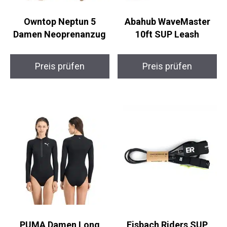
Owntop Neptun 5
Abahub WaveMaster
Damen Neoprenanzug
10ft SUP Leash
Preis prüfen
Preis prüfen
PUMA Damen Long
Eisbach Riders SUP