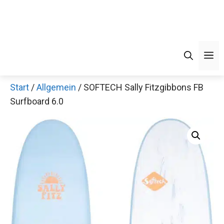
M
Start
/
Allgemein
/ SOFTECH Sally Fitzgibbons FB
Surfboard 6.0