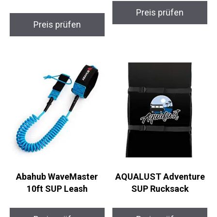
Splash-100,
Neoprenanzug
Wasserfeste Vinyl
Wickelmatte Pro
Sticker Set
Preis prüfen
Preis prüfen
Abahub WaveMaster
AQUALUST Adventure