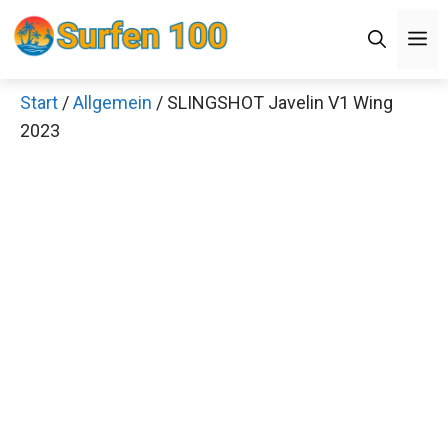
Zum
Men
Inhalt
springen
Start
/
Allgemein
/ SLINGSHOT Javelin V1 Wing
2023
Jetzt anschauen