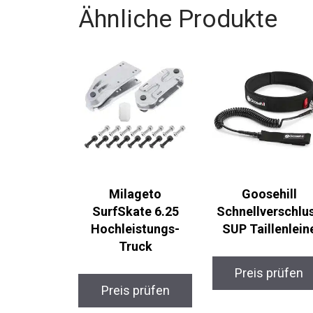
Ähnliche Produkte
Milageto
Goosehill
SurfSkate 6.25
Schnellverschlus
Hochleistungs-
SUP Taillenlein
Truck
Preis prüfen
Preis prüfen