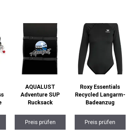
AQUALUST
Roxy Essentials
s
Adventure SUP
Recycled Langarm-
e
Rucksack
Badeanzug
Preis prüfen
Preis prüfen