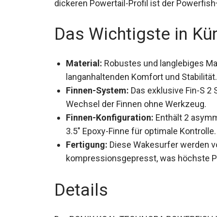
dickeren Powertail-Profil ist der Powerfis
Das Wichtigste in Kü
Material:
Robustes und langlebiges Mat
für langanhaltenden Komfort und Stabili
Finnen-System:
Das exklusive Fin-S 2
Wechsel der Finnen ohne Werkzeug.
Finnen-Konfiguration:
Enthält 2 asymm
3.5″ Epoxy-Finne für optimale Kontrolle.
Fertigung:
Diese Wakesurfer werden vo
kompressionsgepresst, was höchste Prä
Details
Der RONIX KOAL TECHNORA POWERFISH Wak