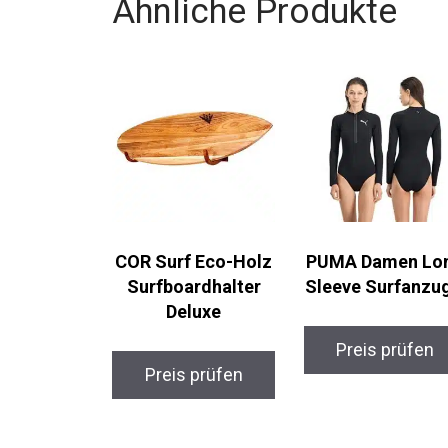
Ähnliche Produkte
COR Surf Eco-Holz
PUMA Damen Lo
Surfboardhalter
Sleeve Surfanzug
Deluxe
Preis prüfen
Preis prüfen