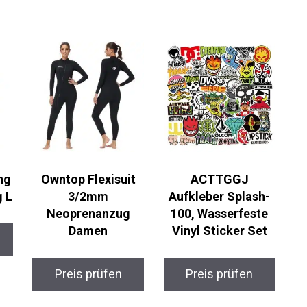
ng
Owntop Flexisuit
ACTTGGJ
 L
3/2mm
Aufkleber Splash-
Neoprenanzug
100, Wasserfeste
Damen
Vinyl Sticker Set
Preis prüfen
Preis prüfen