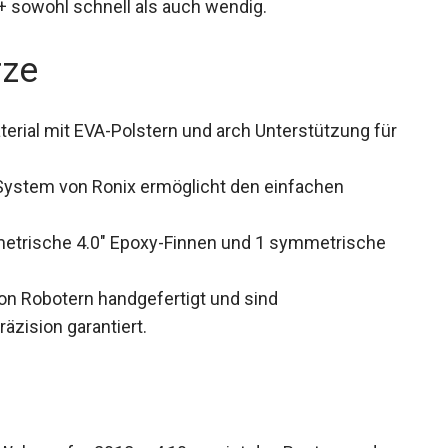
h+ sowohl schnell als auch wendig.
rze
erial mit EVA-Polstern und arch Unterstützung
tät.
 System von Ronix ermöglicht den einfachen
etrische 4.0″ Epoxy-Finnen und 1 symmetrische
n Robotern handgefertigt und sind
zision garantiert.
esurfer 2018 – 4,10 vereint das Beste aus