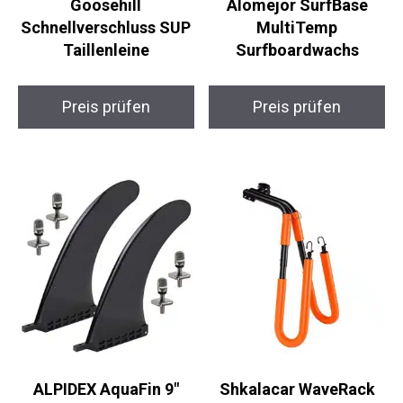
Goosehill
Alomejor SurfBase
Schnellverschluss SUP
MultiTemp
Taillenleine
Surfboardwachs
Preis prüfen
Preis prüfen
ALPIDEX AquaFin 9″
Shkalacar WaveRack