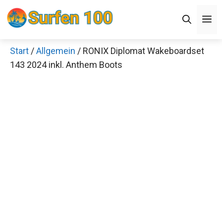
Zum
Men
Inhalt
springen
Start
/
Allgemein
/ RONIX Diplomat Wakeboardset
×
143 2024 inkl. Anthem Boots
Decathlon Sale
Schaue dir jetzt die meistverkauften Produkte im
Sale bei Decathlon an!
Jetzt anschauen