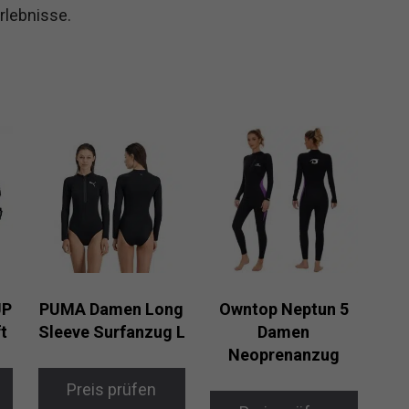
rlebnisse.
UP
PUMA Damen Long
Owntop Neptun 5
ft
Sleeve Surfanzug L
Damen
Neoprenanzug
Preis prüfen