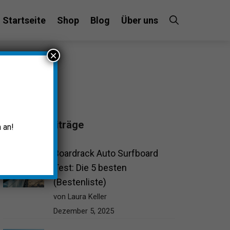
Startseite
Shop
Blog
Über uns
×
Beliebte Beiträge
 an!
Boardrack Auto Surfboard
Test: Die 5 besten
(Bestenliste)
von Laura Keller
Dezember 5, 2025