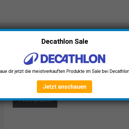
0
Decathlon Sale
RADBUG Bodyboard 900
Erlebe mit dem RADBUG Bodyboard 900
Geschwindigkeit und Kontrolle in allen Wellen. Dank
doppelten Channels, rutschfester Nose Bumper und
aue dir jetzt die meistverkauften Produkte im Sale bei Decathlon
montiertem Leash-Plug bietet es sowohl Anfängern
als auch Experten ein unvergleichliches Surferlebnis.
Jetzt anschauen
Preis prüfen