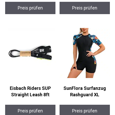
10ft SUP Leash
Curled Leash 11ft
Preis prüfen
Preis prüfen
Eisbach Riders SUP
SunFlora Surfanzug
Straight Leash 8ft
Rashguard XL