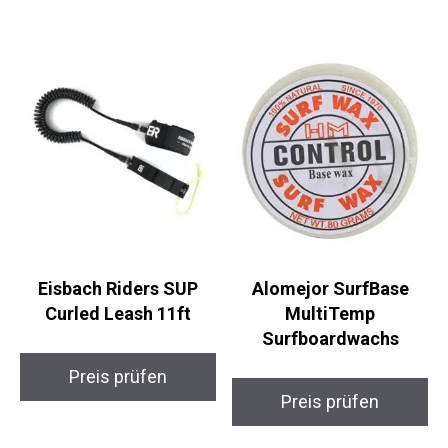
Eisbach Riders SUP
Alomejor SurfBase
Curled Leash 11ft
MultiTemp
Surfboardwachs
Preis prüfen
Preis prüfen