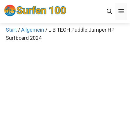
Zum
Men
Inhalt
springen
Start
/
Allgemein
/ LIB TECH Puddle Jumper HP
×
Surfboard 2024
Decathlon Sale
Schaue dir jetzt die meistverkauften Produkte im
Sale bei Decathlon an!
Jetzt anschauen