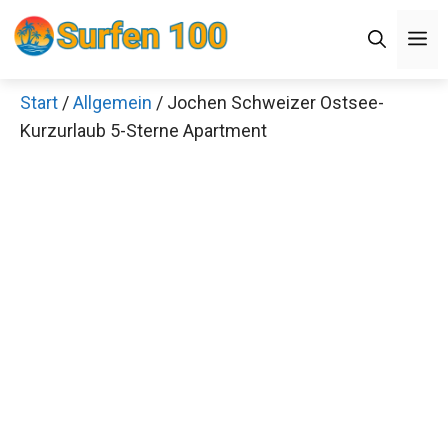
Zum
Men
Inhalt
springen
Start
/
Allgemein
/ Jochen Schweizer Ostsee-
×
Kurzurlaub 5-Sterne Apartment
Decathlon Sale
Schaue dir jetzt die meistverkauften Produkte im
Sale bei Decathlon an!
Jetzt anschauen