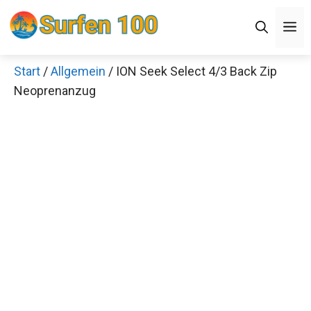
Zum
Men
Inhalt
springen
Start
/
Allgemein
/ ION Seek Select 4/3 Back Zip
×
Neoprenanzug
Decathlon Sale
Schaue dir jetzt die meistverkauften Produkte im
Sale bei Decathlon an!
Jetzt anschauen