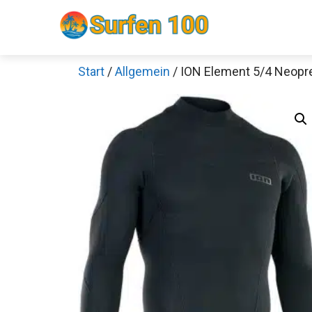
Zum
Inhalt
springen
Start
/
Allgemein
/ ION Element 5/4 Neopr
Sch