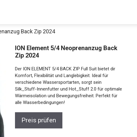
enanzug Back Zip 2024
Decathlon Sale
ION Element 5/4 Neoprenanzug Back
Zip 2024
Der ION ELEMENT 5/4 BACK ZIP Full Suit bietet dir
aue dir jetzt die meistverkauften Produkte im Sale bei Decathlon
Komfort, Flexibilität und Langlebigkeit. Ideal für
verschiedene Wassersportarten, sorgt sein
Silk_Stuff-Innenfutter und Hot_Stuff 2.0 für optimale
Jetzt anschauen
Wärmeisolation und Bewegungsfreiheit. Perfekt für
alle Wasserbedingungen!
Preis prüfen