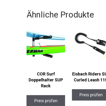
vollen Zügen!
Ähnliche Produkte
COR Surf
Eisbach Riders S
Doppelhalter SUP
Curled Leash 11f
Rack
Preis prüfen
Preis prüfen