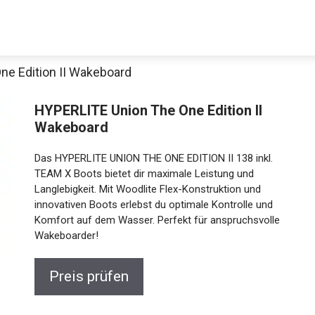
e Edition II Wakeboard
Decathlon Sale
HYPERLITE Union The One Edition II
Wakeboard
Das HYPERLITE UNION THE ONE EDITION II 138 inkl.
aue dir jetzt die meistverkauften Produkte im Sale bei Decathlon
TEAM X Boots bietet dir maximale Leistung und
Langlebigkeit. Mit Woodlite Flex-Konstruktion und
innovativen Boots erlebst du optimale Kontrolle und
Jetzt anschauen
Komfort auf dem Wasser. Perfekt für anspruchsvolle
Wakeboarder!
Preis prüfen