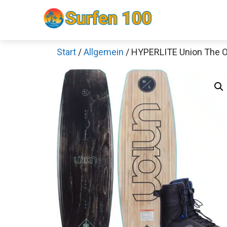
Zum
Inhalt
springen
Start
/
Allgemein
/ HYPERLITE Union The On
Sch