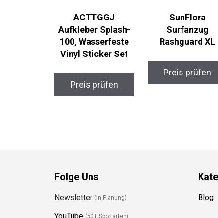
ACTTGGJ
SunFlora
Aufkleber Splash-
Surfanzug
100, Wasserfeste
Rashguard XL
Vinyl Sticker Set
Preis prüfen
Preis prüfen
Folge Uns
Kate
Newsletter
Blog
(in Planung)
YouTube
(50+ Sportarten)