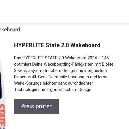
akeboard
Decathlon Sale
HYPERLITE State 2.0 Wakeboard
Das HYPERLITE STATE 2.0 Wakeboard 2024 – 145
optimiert Deine Wakeboarding-Fähigkeiten mit Biolite
3 Kern, asymmetrischem Design und integriertem
aue dir jetzt die meistverkauften Produkte im Sale bei Decathlon
Finnenprofil. Genieße stabile Landungen und lerne
Wake-Sprünge leichter dank durchdachter
Jetzt anschauen
Technologie und ergonomischem Design.
Preis prüfen