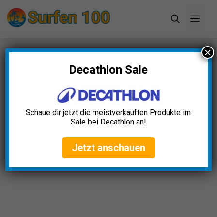
Zum
Men
Inhalt
springen
×
Startseite
»
Blog
»
Surfflosse Anpassbar Test: Die
5 besten (Bestenliste)
Decathlon Sale
Surfflosse Anpassbar Test:
Die 5 besten (Bestenliste)
Schaue dir jetzt die meistverkauften Produkte im
Sale bei Decathlon an!
Laura Keller
April 23, 2025
Jetzt anschauen