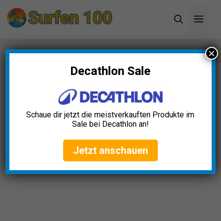
Zum
Men
Inhalt
springen
×
Startseite
»
Blog
»
11+ tolle Surfen Black Friday
Angebote (2024)
Decathlon Sale
11+ tolle Surfen Black Friday
Angebote (2024)
Schaue dir jetzt die meistverkauften Produkte im
Sale bei Decathlon an!
Laura Keller
April 23, 2025
Jetzt anschauen